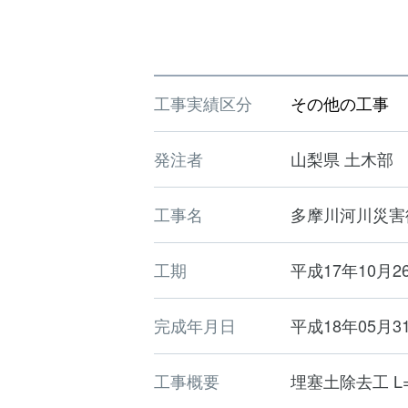
工事実績区分
その他の工事
発注者
山梨県 土木部
工事名
多摩川河川災害復
工期
平成17年10月2
完成年月日
平成18年05月3
工事概要
埋塞土除去工 L=