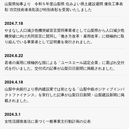
山梨県知事より 令和５年度山梨県 住みよい県土建設週間 優良工事表
彰 功労技術者表彰及び特別表彰を受賞いたしました
2024.7.18
やまなし人口減少危機突破宣言賛同事業者として山梨県から人口減少危
機突破に向け共同宣言に賛同し「働き方改革・雇用改革」に積極的に取
り組んでいる事業者として証明書を発行されました。
2024.6.22
若者の雇用に積極的な国による「ユースエール認定企業」に選ばれ交付
式を行いました。交付式の記事が山梨日日新聞に掲載されました。
2024.4.18
山梨中央銀行より県内建設業では初となる「山梨中銀ポジティブインパ
クトファイナンス」を実行した記事が山梨日日新聞・山梨建設新聞に掲
載されました。
2024.3.1
女性活躍推進法に基づく一般事業主行動計画の公表